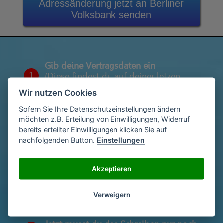
Adressänderung jetzt an Berliner
Volksbank senden
Gib deine Vertragsdaten ein
1
(Diese findest du auf deiner letzen
Abrechnung)
Wir nutzen Cookies
Sofern Sie Ihre Datenschutzeinstellungen ändern
möchten z.B. Erteilung von Einwilligungen, Widerruf
Gib deinen Namen und deine Adresse
bereits erteilter Einwilligungen klicken Sie auf
2
ein
nachfolgenden Button.
Einstellungen
Akzeptieren
Unterschriebe das Schreiben mit deinem
3
Namen oder lade eine Unterschrift hoch
Verweigern