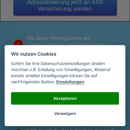
Adressänderung jetzt an AXA
Versicherung senden
Gib deine Vertragsdaten ein
1
(Diese findest du auf deiner letzen
Abrechnung)
Wir nutzen Cookies
Sofern Sie Ihre Datenschutzeinstellungen ändern
möchten z.B. Erteilung von Einwilligungen, Widerruf
Gib deinen Namen und deine Adresse
bereits erteilter Einwilligungen klicken Sie auf
2
ein
nachfolgenden Button.
Einstellungen
Akzeptieren
Unterschriebe das Schreiben mit deinem
3
Namen oder lade eine Unterschrift hoch
Verweigern