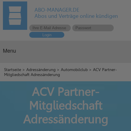
ABO-MANAGER.DE
Abos und Verträge online kündigen
Login
Menu
Startseite
>
Adressänderung
>
Automobilclub
> ACV Partner-
Mitgliedschaft Adressänderung
ACV Partner-
Mitgliedschaft
Adressänderung