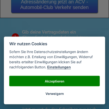
Adressänderung jetzt an ACV -
Automobil-Club Verkehr senden
Gib deine Vertragsdaten ein
1
(Diese findest du auf deiner letzen
Abrechnung)
Wir nutzen Cookies
Sofern Sie Ihre Datenschutzeinstellungen ändern
möchten z.B. Erteilung von Einwilligungen, Widerruf
Gib deinen Namen und deine Adresse
bereits erteilter Einwilligungen klicken Sie auf
2
ein
nachfolgenden Button.
Einstellungen
Akzeptieren
Unterschriebe das Schreiben mit deinem
3
Namen oder lade eine Unterschrift hoch
Verweigern