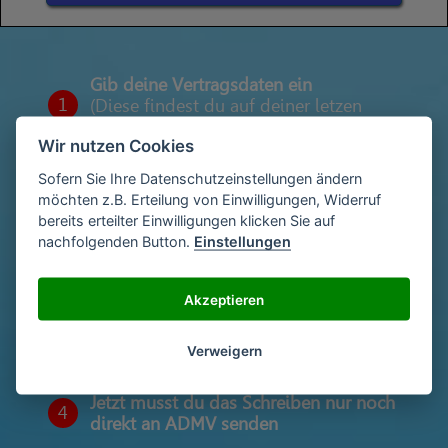
Gib deine Vertragsdaten ein
1
(Diese findest du auf deiner letzen
Abrechnung)
Wir nutzen Cookies
Sofern Sie Ihre Datenschutzeinstellungen ändern
möchten z.B. Erteilung von Einwilligungen, Widerruf
Gib deinen Namen und deine Adresse
2
bereits erteilter Einwilligungen klicken Sie auf
ein
nachfolgenden Button.
Einstellungen
Akzeptieren
Unterschriebe das Schreiben mit deinem
3
Namen oder lade eine Unterschrift hoch
Verweigern
Jetzt musst du das Schreiben nur noch
4
direkt an ADMV senden