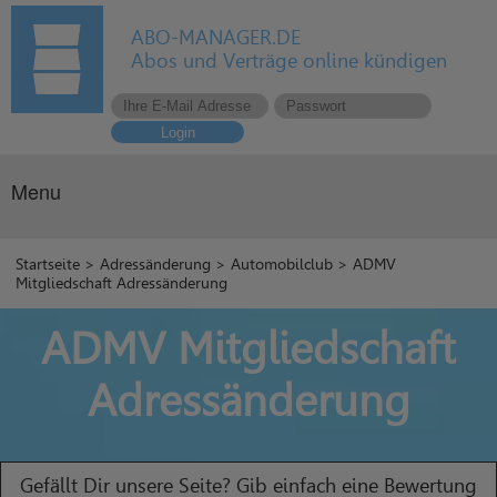
ABO-MANAGER.DE
Abos und Verträge online kündigen
Login
Menu
Startseite
>
Adressänderung
>
Automobilclub
> ADMV
Mitgliedschaft Adressänderung
ADMV Mitgliedschaft
Adressänderung
Gefällt Dir unsere Seite? Gib einfach eine Bewertung