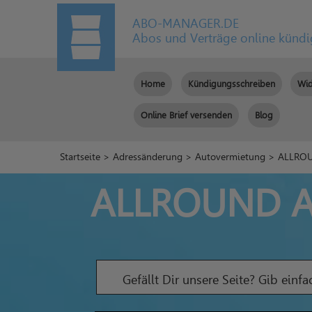
ABO-MANAGER.DE
Abos und Verträge online künd
Home
Kündigungsschreiben
Wid
Online Brief versenden
Blog
Startseite
>
Adressänderung
>
Autovermietung
> ALLROU
ALLROUND Au
Gefällt Dir unsere Seite? Gib einf