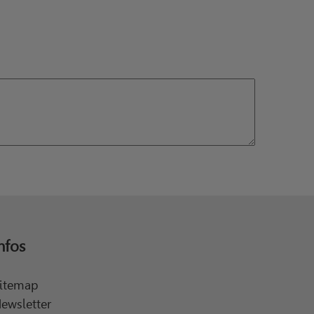
nfos
itemap
ewsletter