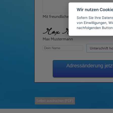
Wir nutzen Cooki
Mit freundlichen Grüßen
Sofern Sie Ihre Daten
von Einwilligungen, Wid
nachfolgenden Button
Max Mustermann
Max Mustermann
Unterschrift h
Adressänderung jet
Selbst ausdruchen (PDF)