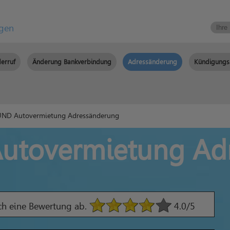
igen
erruf
Änderung Bankverbindung
Adressänderung
Kündigungs
ND Autovermietung Adressänderung
tovermietung Ad
ach eine Bewertung ab.
4.0
/5