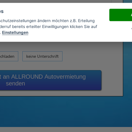
es
schutzeinstellungen ändern möchten z.B. Erteilung
erruf bereits erteilter Einwilligungen klicken Sie auf
.
Einstellungen
ochladen
keine Unterschrift
zt an ALLROUND Autovermietung
senden