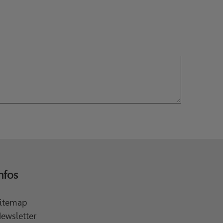
nfos
itemap
ewsletter