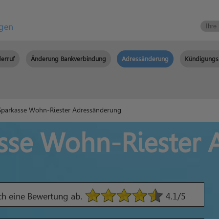
igen
erruf
Änderung Bankverbindung
Adressänderung
Kündigungs
Sparkasse Wohn-Riester Adressänderung
asse Wohn-Riester
ach eine Bewertung ab.
4.1
/5