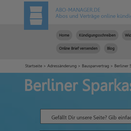
ABO-MANAGER.DE
Abos und Verträge online künd
Home
Kündigungsschreiben
Wid
Online Brief versenden
Blog
Startseite
>
Adressänderung
>
Bausparvertrag
> Berliner 
Berliner Spark
Gefällt Dir unsere Seite? Gib einf