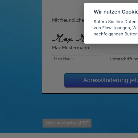
Wir nutzen Cooki
Mit freundlichen Grüßen
Sofern Sie Ihre Daten
von Einwilligungen, Wid
nachfolgenden Button
Max Mustermann
Max Mustermann
Unterschrift h
Adressänderung jet
Selbst ausdruchen (PDF)