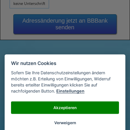
keine Unterschrift
Adressänderung jetzt an BBBank
senden
Gib deine Vertragsdaten ein
1
(Diese findest du auf deiner letzen
Wir nutzen Cookies
Abrechnung)
Sofern Sie Ihre Datenschutzeinstellungen ändern
möchten z.B. Erteilung von Einwilligungen, Widerruf
bereits erteilter Einwilligungen klicken Sie auf
nachfolgenden Button.
Einstellungen
Gib deinen Namen und deine Adresse
2
ein
Akzeptieren
Unterschriebe das Schreiben mit deinem
3
Verweigern
Namen oder lade eine Unterschrift hoch