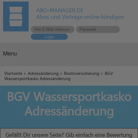
ABO-MANAGER.DE
Abos und Verträge online kündigen
Login
Menu
Startseite
>
Adressänderung
>
Bootsversicherung
> BGV
Wassersportkasko Adressänderung
BGV Wassersportkasko
Adressänderung
Gefällt Dir unsere Seite? Gib einfach eine Bewertung