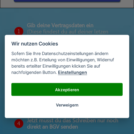
Gib deine Vertragsdaten ein
1
(Diese findest du auf deiner letzen
Abrechnung)
Wir nutzen Cookies
Sofern Sie Ihre Datenschutzeinstellungen ändern
möchten z.B. Erteilung von Einwilligungen, Widerruf
Gib deinen Namen und deine Adresse
2
bereits erteilter Einwilligungen klicken Sie auf
ein
nachfolgenden Button.
Einstellungen
Akzeptieren
Unterschriebe das Schreiben mit deinem
3
Namen oder lade eine Unterschrift hoch
Verweigern
Jetzt musst du das Schreiben nur noch
4
direkt an BGV senden