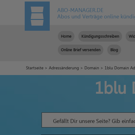
ABO-MANAGER.DE
Abos und Verträge online künd
Home
Kündigungsschreiben
Wid
Online Brief versenden
Blog
Startseite
>
Adressänderung
>
Domain
> 1blu Domain Ad
1blu
Gefällt Dir unsere Seite? Gib einf