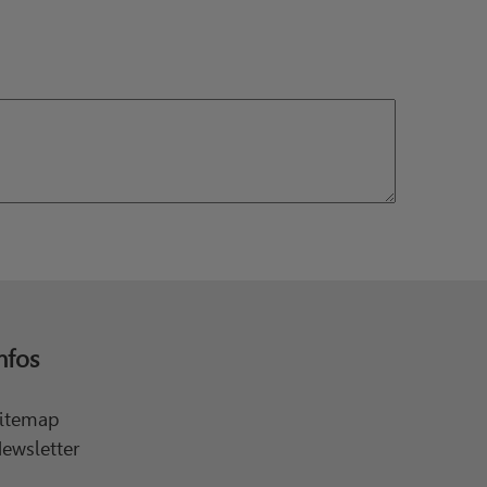
nfos
itemap
ewsletter