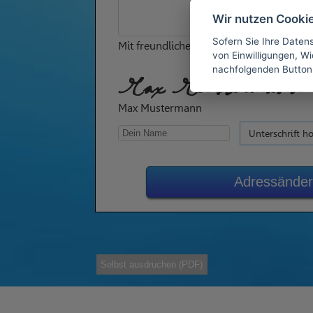
Wir nutzen Cooki
Sofern Sie Ihre Daten
Mit freundlichen Grüßen
von Einwilligungen, Wid
nachfolgenden Button
Max Mustermann
Max Mustermann
Unterschrift h
Adressänder
Selbst ausdruchen (PDF)