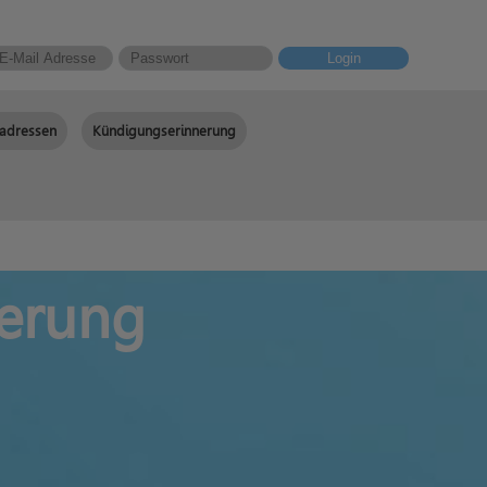
Login
adressen
Kündigungserinnerung
erung