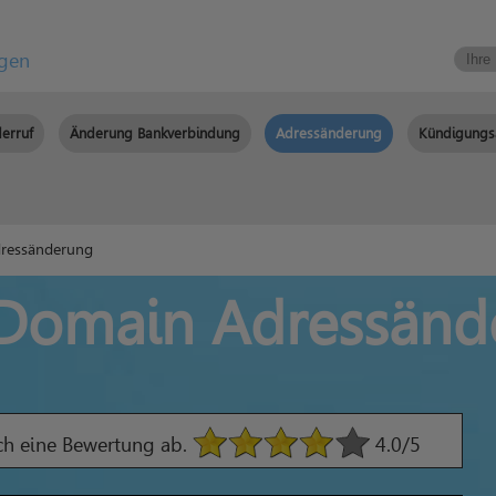
igen
erruf
Änderung Bankverbindung
Adressänderung
Kündigungs
ressänderung
 Domain Adressänd
ach eine Bewertung ab.
4.0
/5