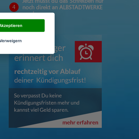
Jetzt musst du das Schreiben nur
4
noch direkt an ALBSTADTWERKE
senden
Akzeptieren
Verweigern