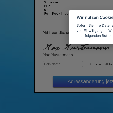
Wir nutzen Cooki
Sofern Sie Ihre Daten
von Einwilligungen, Wid
Mit freundlichen Grüßen
nachfolgenden Button
Max Mustermann
Max Mustermann
Unterschrift h
Adressänderung je