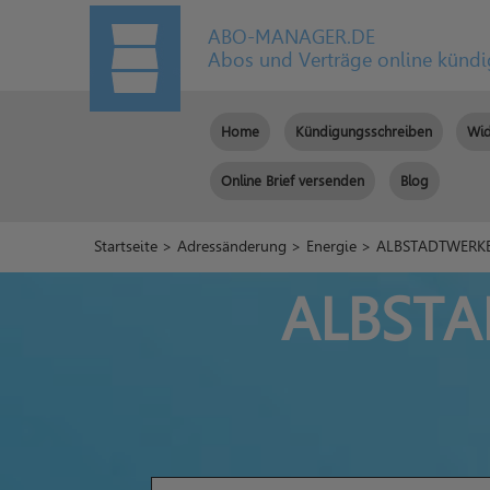
ABO-MANAGER.DE
Abos und Verträge online künd
Home
Kündigungsschreiben
Wid
Online Brief versenden
Blog
Startseite
>
Adressänderung
>
Energie
> ALBSTADTWERKE 
ALBSTA