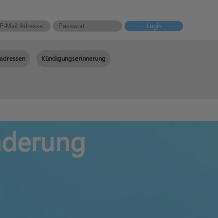
Login
adressen
Kündigungserinnerung
nderung