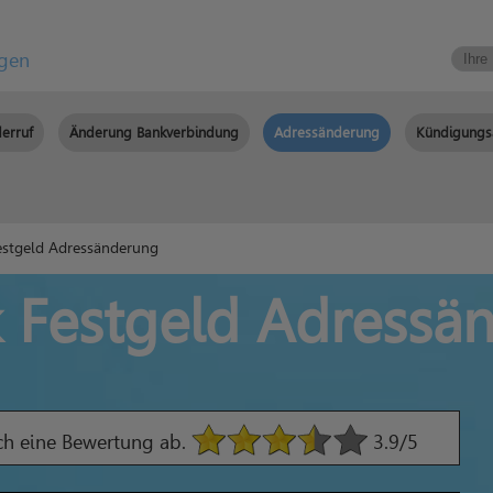
igen
erruf
Änderung Bankverbindung
Adressänderung
Kündigungs
stgeld Adressänderung
 Festgeld Adressä
ach eine Bewertung ab.
3.9
/5