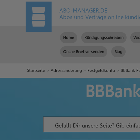
ABO-MANAGER.DE
Abos und Verträge online künd
Home
Kündigungsschreiben
Wid
Online Brief versenden
Blog
Startseite
>
Adressänderung
>
Festgeldkonto
> BBBank Fe
BBBank
Gefällt Dir unsere Seite? Gib einf