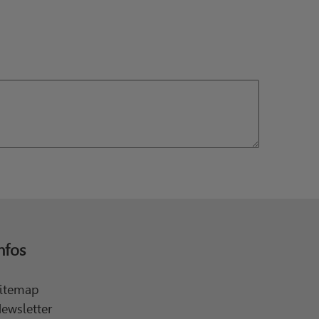
nfos
itemap
ewsletter