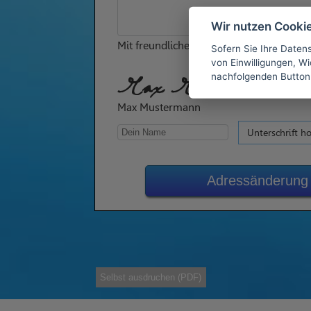
Wir nutzen Cooki
Mit freundlichen Grüßen
Sofern Sie Ihre Daten
von Einwilligungen, Wid
nachfolgenden Button
Max Mustermann
Max Mustermann
Unterschrift h
Adressänderung
Selbst ausdruchen (PDF)