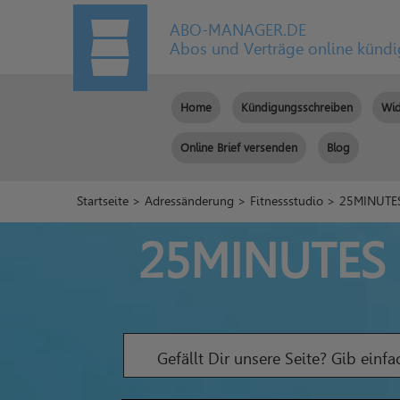
ABO-MANAGER.DE
Abos und Verträge online künd
Home
Kündigungsschreiben
Wid
Online Brief versenden
Blog
Startseite
>
Adressänderung
>
Fitnessstudio
> 25MINUTES 
25MINUTES M
Gefällt Dir unsere Seite? Gib einf