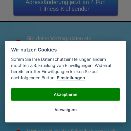
Adressänderung jetzt an 4 Fun
Fitness Kiel senden
Gib deine Vertragsdaten ein
1
(Diese findest du auf deiner letzen
Wir nutzen Cookies
Abrechnung)
Sofern Sie Ihre Datenschutzeinstellungen ändern
möchten z.B. Erteilung von Einwilligungen, Widerruf
bereits erteilter Einwilligungen klicken Sie auf
Gib deinen Namen und deine Adresse
2
nachfolgenden Button.
Einstellungen
ein
Akzeptieren
Unterschriebe das Schreiben mit deinem
3
Namen oder lade eine Unterschrift hoch
Verweigern