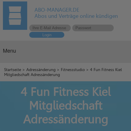
ABO-MANAGER.DE
Abos und Verträge online kündigen
Login
Menu
Startseite
>
Adressänderung
>
Fitnessstudio
> 4 Fun Fitness Kiel
Mitgliedschaft Adressänderung
4 Fun Fitness Kiel
Mitgliedschaft
Adressänderung