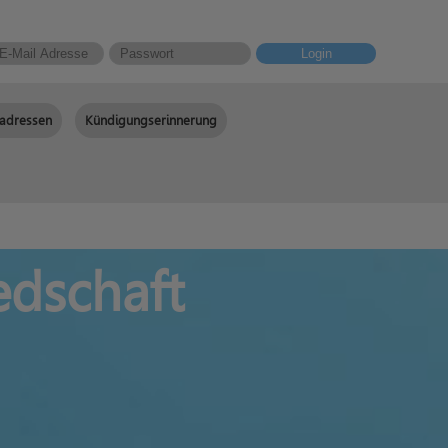
Login
adressen
Kündigungserinnerung
edschaft