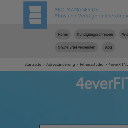
ABO-MANAGER.DE
Abos und Verträge online künd
Home
Kündigungsschreiben
Wid
Online Brief versenden
Blog
Startseite
>
Adressänderung
>
Fitnessstudio
> 4everFITNE
4everFI