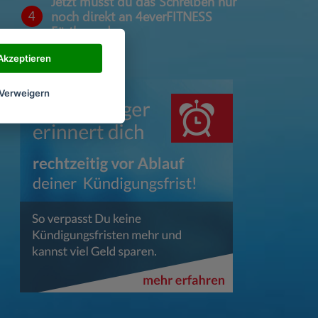
Jetzt musst du das Schreiben nur
4
noch direkt an 4everFITNESS
Fürth senden
Akzeptieren
Verweigern