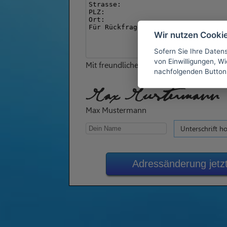
Wir nutzen Cooki
Sofern Sie Ihre Daten
von Einwilligungen, Wid
Mit freundlichen Grüßen
nachfolgenden Button
Max Mustermann
Max Mustermann
Unterschrift h
Adressänderung jetz