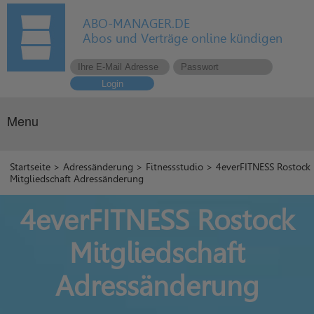
ABO-MANAGER.DE
Abos und Verträge online kündigen
Login
Menu
Startseite
>
Adressänderung
>
Fitnessstudio
> 4everFITNESS Rostock
Mitgliedschaft Adressänderung
4everFITNESS Rostock
Mitgliedschaft
Adressänderung