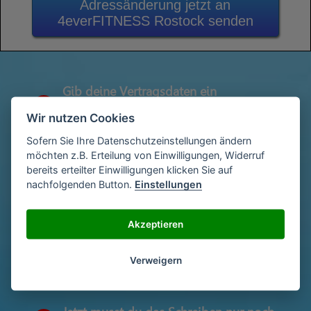
Adressänderung jetzt an
4everFITNESS Rostock senden
Gib deine Vertragsdaten ein
1
(Diese findest du auf deiner letzen
Wir nutzen Cookies
Abrechnung)
Sofern Sie Ihre Datenschutzeinstellungen ändern
möchten z.B. Erteilung von Einwilligungen, Widerruf
bereits erteilter Einwilligungen klicken Sie auf
Gib deinen Namen und deine Adresse
2
nachfolgenden Button.
Einstellungen
ein
Akzeptieren
Unterschriebe das Schreiben mit deinem
3
Namen oder lade eine Unterschrift hoch
Verweigern