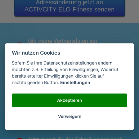
Adressänderung jetzt an
ACTIVCITY ELO Fitness senden
Gib deine Vertragsdaten ein
1
(Diese findest du auf deiner letzen
Wir nutzen Cookies
Abrechnung)
Sofern Sie Ihre Datenschutzeinstellungen ändern
möchten z.B. Erteilung von Einwilligungen, Widerruf
bereits erteilter Einwilligungen klicken Sie auf
Gib deinen Namen und deine Adresse
2
nachfolgenden Button.
Einstellungen
ein
Akzeptieren
Unterschriebe das Schreiben mit deinem
3
Namen oder lade eine Unterschrift hoch
Verweigern