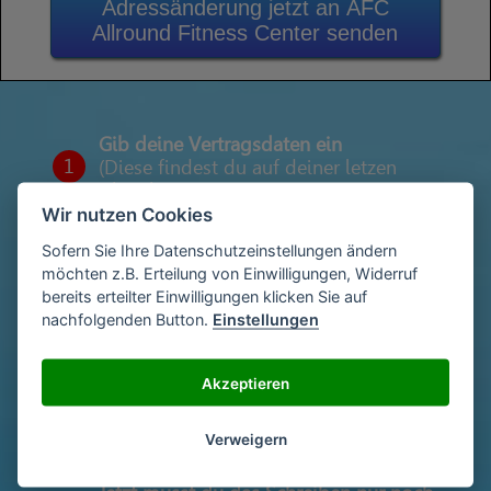
Adressänderung jetzt an AFC
Allround Fitness Center senden
Gib deine Vertragsdaten ein
1
(Diese findest du auf deiner letzen
Abrechnung)
Wir nutzen Cookies
Sofern Sie Ihre Datenschutzeinstellungen ändern
möchten z.B. Erteilung von Einwilligungen, Widerruf
Gib deinen Namen und deine Adresse
2
bereits erteilter Einwilligungen klicken Sie auf
ein
nachfolgenden Button.
Einstellungen
Unterschriebe das Schreiben mit deinem
Akzeptieren
3
Namen oder lade eine Unterschrift hoch
Verweigern