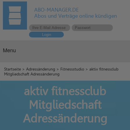
ABO-MANAGER.DE
Abos und Verträge online kündigen
Login
Menu
Startseite
>
Adressänderung
>
Fitnessstudio
> aktiv fitnessclub
Mitgliedschaft Adressänderung
aktiv fitnessclub
Mitgliedschaft
Adressänderung