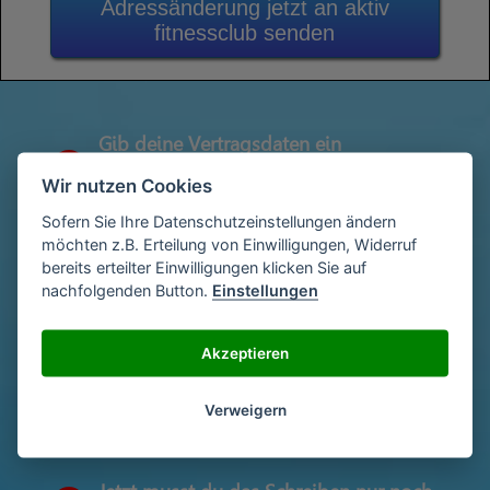
Adressänderung jetzt an aktiv
fitnessclub senden
Gib deine Vertragsdaten ein
1
(Diese findest du auf deiner letzen
Wir nutzen Cookies
Abrechnung)
Sofern Sie Ihre Datenschutzeinstellungen ändern
möchten z.B. Erteilung von Einwilligungen, Widerruf
bereits erteilter Einwilligungen klicken Sie auf
Gib deinen Namen und deine Adresse
2
nachfolgenden Button.
Einstellungen
ein
Akzeptieren
Unterschriebe das Schreiben mit deinem
3
Namen oder lade eine Unterschrift hoch
Verweigern