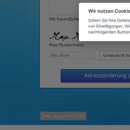
Wir nutzen Cooki
Mit freundlichen Grüßen
Sofern Sie Ihre Daten
von Einwilligungen, Wid
nachfolgenden Button
Max Mustermann
Max Mustermann
Unterschrift h
Adressänderung j
Selbst ausdruchen (PDF)