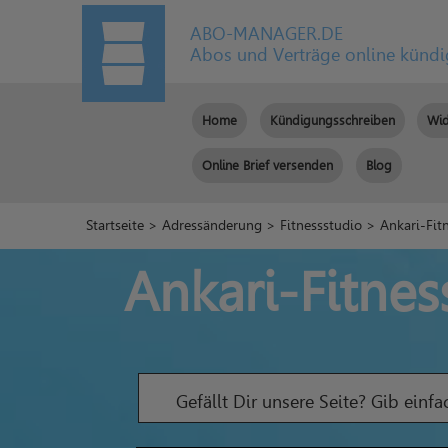
ABO-MANAGER.DE
Abos und Verträge online künd
Home
Kündigungsschreiben
Wid
Online Brief versenden
Blog
Startseite
>
Adressänderung
>
Fitnessstudio
> Ankari-Fitn
Ankari-Fitnes
Gefällt Dir unsere Seite? Gib einf