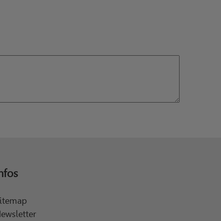
nfos
itemap
ewsletter