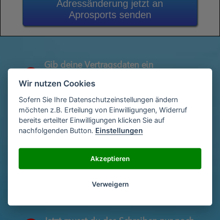
Adressänderung jetzt an
Aprosports senden
Gib deine Vertragsdaten ein
1
(Diese findest du auf deiner letzen
Wir nutzen Cookies
Abrechnung)
Sofern Sie Ihre Datenschutzeinstellungen ändern
möchten z.B. Erteilung von Einwilligungen, Widerruf
bereits erteilter Einwilligungen klicken Sie auf
Gib deinen Namen und deine Adresse
2
nachfolgenden Button.
Einstellungen
ein
Akzeptieren
Unterschriebe das Schreiben mit deinem
3
Namen oder lade eine Unterschrift hoch
Verweigern