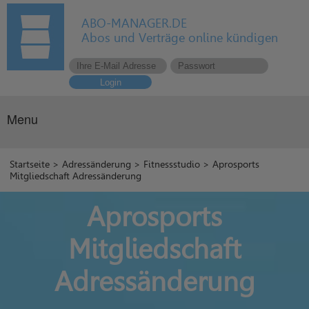
ABO-MANAGER.DE
Abos und Verträge online kündigen
Login
Menu
Startseite
>
Adressänderung
>
Fitnessstudio
> Aprosports
Mitgliedschaft Adressänderung
Aprosports
Mitgliedschaft
Adressänderung