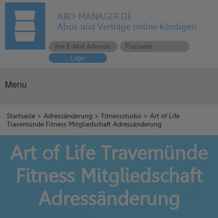
ABO-MANAGER.DE
Abos und Verträge online kündigen
Login
Menu
Startseite
>
Adressänderung
>
Fitnessstudio
> Art of Life
Travemünde Fitness Mitgliedschaft Adressänderung
Art of Life Travemünde
Fitness Mitgliedschaft
Adressänderung