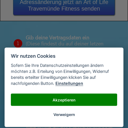
Adressänderung jetzt an Art of Life
Travemünde Fitness senden
Gib deine Vertragsdaten ein
1
(Diese findest du auf deiner letzen
Abrechnung)
Wir nutzen Cookies
Sofern Sie Ihre Datenschutzeinstellungen ändern
möchten z.B. Erteilung von Einwilligungen, Widerruf
Gib deinen Namen und deine Adresse
2
bereits erteilter Einwilligungen klicken Sie auf
ein
nachfolgenden Button.
Einstellungen
Unterschriebe das Schreiben mit deinem
Akzeptieren
3
Namen oder lade eine Unterschrift hoch
Verweigern