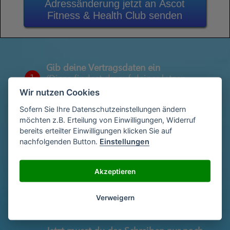
Adressänderung jetzt an Ascot
Fitness & Health Club senden
Gib deine Vertragsdaten ein
1
(Diese findest du auf deiner letzen
Abrechnung)
Wir nutzen Cookies
Sofern Sie Ihre Datenschutzeinstellungen ändern
möchten z.B. Erteilung von Einwilligungen, Widerruf
Gib deinen Namen und deine Adresse
bereits erteilter Einwilligungen klicken Sie auf
2
ein
nachfolgenden Button.
Einstellungen
Akzeptieren
Unterschriebe das Schreiben mit deinem
3
Namen oder lade eine Unterschrift hoch
Verweigern