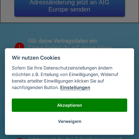
Adressänderung jetzt an AIG
Europe senden
Gib deine Vertragsdaten ein
1
(Diese findest du auf deiner letzen
Abrechnung)
Wir nutzen Cookies
Sofern Sie Ihre Datenschutzeinstellungen ändern
möchten z.B. Erteilung von Einwilligungen, Widerruf
Gib deinen Namen und deine Adresse
bereits erteilter Einwilligungen klicken Sie auf
2
ein
nachfolgenden Button.
Einstellungen
Akzeptieren
Unterschriebe das Schreiben mit deinem
3
Namen oder lade eine Unterschrift hoch
Verweigern