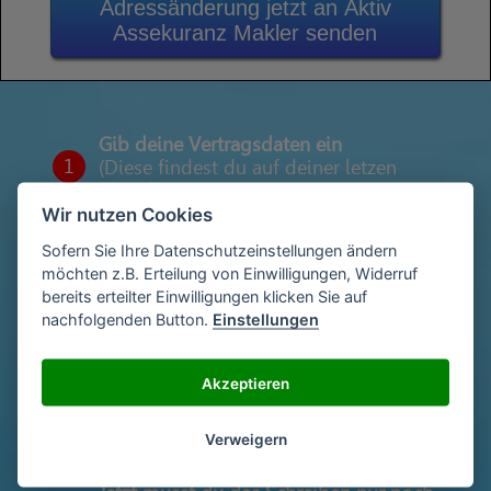
Adressänderung jetzt an Aktiv
Assekuranz Makler senden
Gib deine Vertragsdaten ein
1
(Diese findest du auf deiner letzen
Abrechnung)
Wir nutzen Cookies
Sofern Sie Ihre Datenschutzeinstellungen ändern
möchten z.B. Erteilung von Einwilligungen, Widerruf
Gib deinen Namen und deine Adresse
2
bereits erteilter Einwilligungen klicken Sie auf
ein
nachfolgenden Button.
Einstellungen
Unterschriebe das Schreiben mit deinem
Akzeptieren
3
Namen oder lade eine Unterschrift hoch
Verweigern