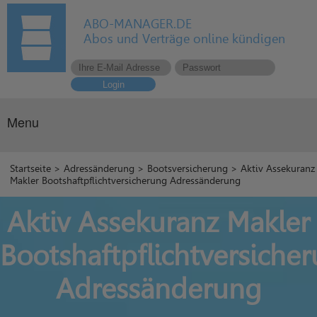
ABO-MANAGER.DE
Abos und Verträge online kündigen
Login
Menu
Startseite
>
Adressänderung
>
Bootsversicherung
> Aktiv Assekuranz
Makler Bootshaftpflichtversicherung Adressänderung
Aktiv Assekuranz Makler
Bootshaftpflichtversiche
Adressänderung