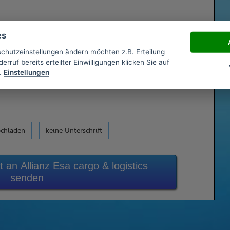
es
schutzeinstellungen ändern möchten z.B. Erteilung
erruf bereits erteilter Einwilligungen klicken Sie auf
.
Einstellungen
ochladen
keine Unterschrift
 an Allianz Esa cargo & logistics
senden