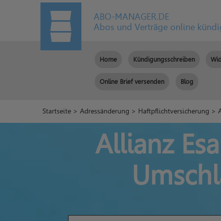
ABO-MANAGER.DE
Abos und Verträge online künd
Home
Kündigungsschreiben
Wid
Online Brief versenden
Blog
Startseite
>
Adressänderung
>
Haftpflichtversicherung
> A
Allianz Es
Umschl