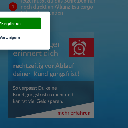
Jetzt musst du das Schreiben nur
4
noch direkt an Allianz Esa cargo
& logistics senden
Akzeptieren
Verweigern