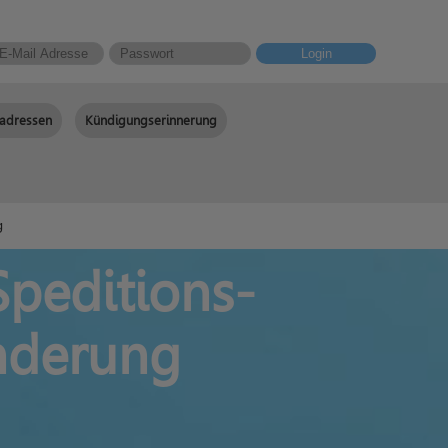
Login
adressen
Kündigungserinnerung
g
Speditions-
nderung