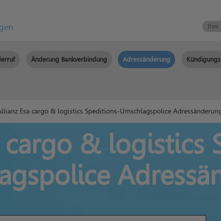
igen
erruf
Änderung Bankverbindung
Adressänderung
Kündigungs
llianz Esa cargo & logistics Speditions-Umschlagspolice Adressänderun
a cargo & logistics 
agspolice Adressä