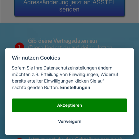
Adressänderung jetzt an ASSTEL
senden
Gib deine Vertragsdaten ein
1
(Diese findest du auf deiner letzen
Abrechnung)
Wir nutzen Cookies
Sofern Sie Ihre Datenschutzeinstellungen ändern
möchten z.B. Erteilung von Einwilligungen, Widerruf
Gib deinen Namen und deine Adresse
bereits erteilter Einwilligungen klicken Sie auf
2
ein
nachfolgenden Button.
Einstellungen
Akzeptieren
Unterschriebe das Schreiben mit deinem
3
Namen oder lade eine Unterschrift hoch
Verweigern