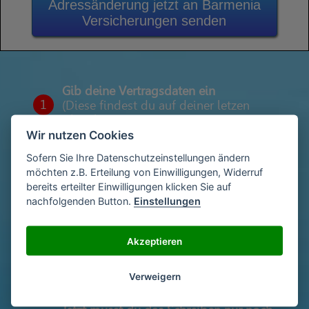
Adressänderung jetzt an Barmenia
Versicherungen senden
Gib deine Vertragsdaten ein
1
(Diese findest du auf deiner letzen
Abrechnung)
Wir nutzen Cookies
Sofern Sie Ihre Datenschutzeinstellungen ändern
möchten z.B. Erteilung von Einwilligungen, Widerruf
Gib deinen Namen und deine Adresse
2
bereits erteilter Einwilligungen klicken Sie auf
ein
nachfolgenden Button.
Einstellungen
Unterschriebe das Schreiben mit deinem
Akzeptieren
3
Namen oder lade eine Unterschrift hoch
Verweigern