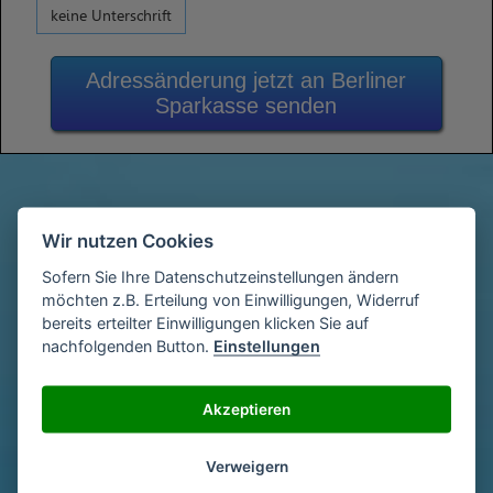
keine Unterschrift
Adressänderung jetzt an Berliner
Sparkasse senden
Gib deine Vertragsdaten ein
1
Wir nutzen Cookies
(Diese findest du auf deiner letzen
Abrechnung)
Sofern Sie Ihre Datenschutzeinstellungen ändern
möchten z.B. Erteilung von Einwilligungen, Widerruf
bereits erteilter Einwilligungen klicken Sie auf
nachfolgenden Button.
Einstellungen
Gib deinen Namen und deine Adresse
2
ein
Akzeptieren
Unterschriebe das Schreiben mit deinem
Verweigern
3
Namen oder lade eine Unterschrift hoch