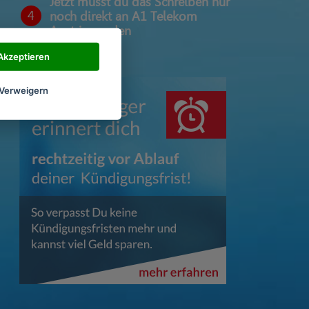
Jetzt musst du das Schreiben nur
4
noch direkt an A1 Telekom
Austria senden
Akzeptieren
Verweigern