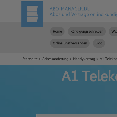
ABO-MANAGER.DE
Abos und Verträge online künd
Home
Kündigungsschreiben
Wid
Online Brief versenden
Blog
Startseite
>
Adressänderung
>
Handyvertrag
> A1 Teleko
A1 Telek