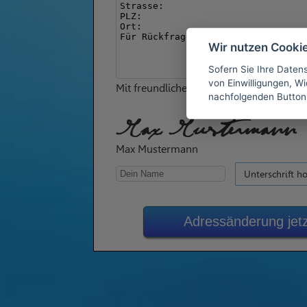
Wir nutzen Cooki
Sofern Sie Ihre Daten
von Einwilligungen, Wid
Mit freundlichen Grüßen
nachfolgenden Button
Max Mustermann
Max Mustermann
Unterschrift h
Adressänderung jet