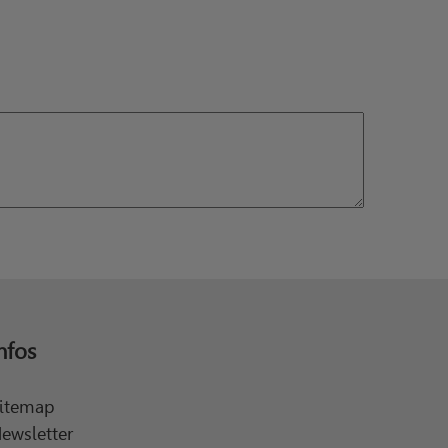
nfos
itemap
ewsletter