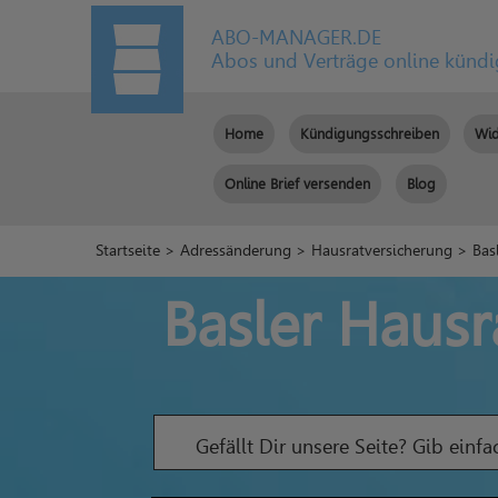
ABO-MANAGER.DE
Abos und Verträge online künd
Home
Kündigungsschreiben
Wid
Online Brief versenden
Blog
Startseite
>
Adressänderung
>
Hausratversicherung
> Basl
Basler Haus
Gefällt Dir unsere Seite? Gib einf