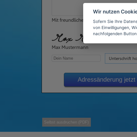
Wir nutzen Cooki
Mit freundlichen Grüßen
Sofern Sie Ihre Daten
von Einwilligungen, Wid
nachfolgenden Button
Max Mustermann
Max Mustermann
Unterschrift h
Adressänderung jetzt
Selbst ausdruchen (PDF)