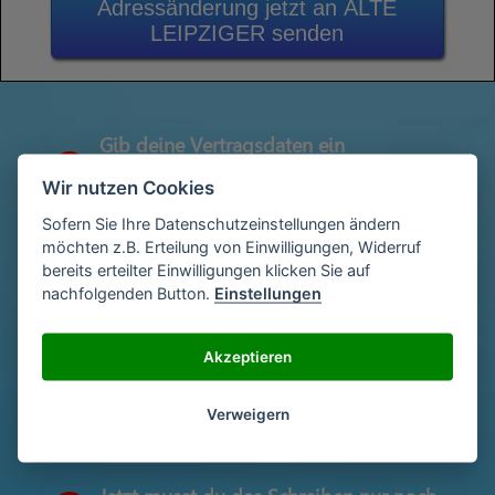
Adressänderung jetzt an ALTE
LEIPZIGER senden
Gib deine Vertragsdaten ein
1
(Diese findest du auf deiner letzen
Wir nutzen Cookies
Abrechnung)
Sofern Sie Ihre Datenschutzeinstellungen ändern
möchten z.B. Erteilung von Einwilligungen, Widerruf
bereits erteilter Einwilligungen klicken Sie auf
Gib deinen Namen und deine Adresse
2
nachfolgenden Button.
Einstellungen
ein
Akzeptieren
Unterschriebe das Schreiben mit deinem
3
Namen oder lade eine Unterschrift hoch
Verweigern