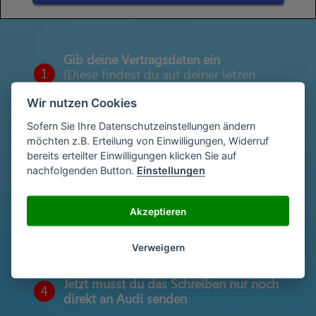
Gib deine Vertragsdaten ein
1
(Diese findest du auf deiner letzen
Abrechnung)
Wir nutzen Cookies
Sofern Sie Ihre Datenschutzeinstellungen ändern
möchten z.B. Erteilung von Einwilligungen, Widerruf
Gib deinen Namen und deine Adresse
2
bereits erteilter Einwilligungen klicken Sie auf
ein
nachfolgenden Button.
Einstellungen
Akzeptieren
Unterschriebe das Schreiben mit deinem
3
Namen oder lade eine Unterschrift hoch
Verweigern
Jetzt musst du das Schreiben nur noch
4
direkt an Audi senden