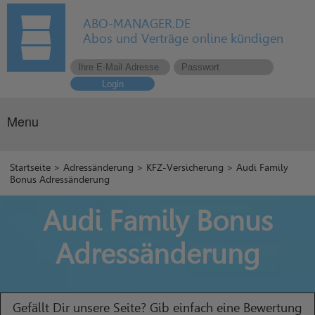
ABO-MANAGER.DE
Abos und Verträge online kündigen
Login
Menu
Startseite
>
Adressänderung
>
KFZ-Versicherung
> Audi Family
Bonus Adressänderung
Audi Family Bonus
Adressänderung
Gefällt Dir unsere Seite? Gib einfach eine Bewertung