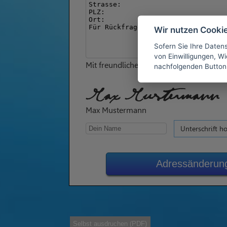
Wir nutzen Cooki
Sofern Sie Ihre Daten
von Einwilligungen, Wid
Mit freundlichen Grüßen
nachfolgenden Button
Max Mustermann
Max Mustermann
Unterschrift h
Adressänderung
Selbst ausdruchen (PDF)