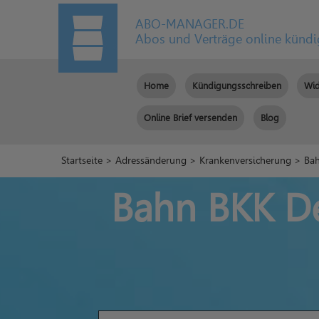
ABO-MANAGER.DE
Abos und Verträge online künd
Home
Kündigungsschreiben
Wid
Online Brief versenden
Blog
Startseite
>
Adressänderung
>
Krankenversicherung
> Bah
Bahn BKK De