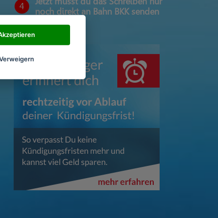
Jetzt musst du das Schreiben nur
4
noch direkt an Bahn BKK senden
Akzeptieren
Verweigern