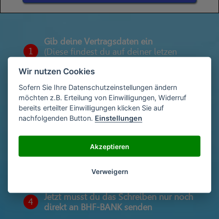
Gib deine Vertragsdaten ein
1
(Diese findest du auf deiner letzen
Abrechnung)
Wir nutzen Cookies
Sofern Sie Ihre Datenschutzeinstellungen ändern
möchten z.B. Erteilung von Einwilligungen, Widerruf
Gib deinen Namen und deine Adresse
2
bereits erteilter Einwilligungen klicken Sie auf
ein
nachfolgenden Button.
Einstellungen
Akzeptieren
Unterschriebe das Schreiben mit deinem
3
Namen oder lade eine Unterschrift hoch
Verweigern
Jetzt musst du das Schreiben nur noch
4
direkt an BHF-BANK senden