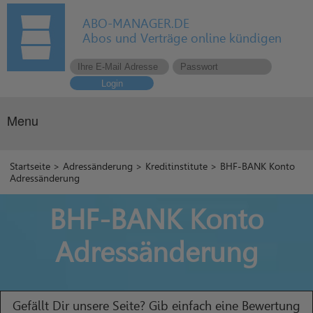
ABO-MANAGER.DE
Abos und Verträge online kündigen
Login
Menu
Startseite
>
Adressänderung
>
Kreditinstitute
> BHF-BANK Konto
Adressänderung
BHF-BANK Konto
Adressänderung
Gefällt Dir unsere Seite? Gib einfach eine Bewertung