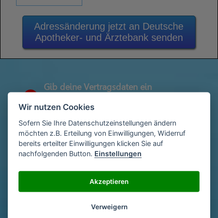
Adressänderung jetzt an Deutsche
Apotheker- und Ärztebank senden
Gib deine Vertragsdaten ein
1
(Diese findest du auf deiner letzen
Wir nutzen Cookies
Abrechnung)
Sofern Sie Ihre Datenschutzeinstellungen ändern
möchten z.B. Erteilung von Einwilligungen, Widerruf
bereits erteilter Einwilligungen klicken Sie auf
Gib deinen Namen und deine Adresse
2
nachfolgenden Button.
Einstellungen
ein
Akzeptieren
Unterschriebe das Schreiben mit deinem
3
Namen oder lade eine Unterschrift hoch
Verweigern