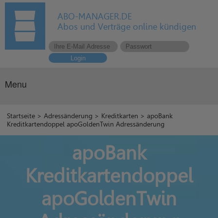
ABO-MANAGER.DE
Abos und Verträge online kündigen
Login
Menu
Startseite
>
Adressänderung
>
Kreditkarten
> apoBank
Kreditkartendoppel apoGoldenTwin Adressänderung
apoBank
Kreditkartendoppel
apoGoldenTwin