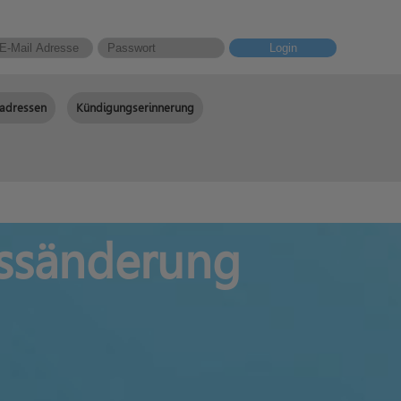
Login
adressen
Kündigungserinnerung
essänderung