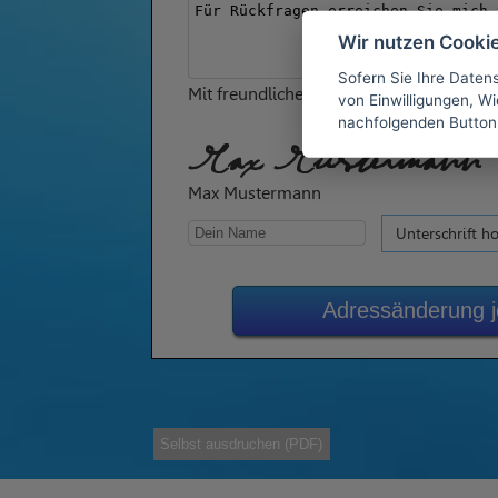
Wir nutzen Cooki
Sofern Sie Ihre Daten
Mit freundlichen Grüßen
von Einwilligungen, Wid
nachfolgenden Button
Max Mustermann
Max Mustermann
Unterschrift h
Adressänderung j
Selbst ausdruchen (PDF)