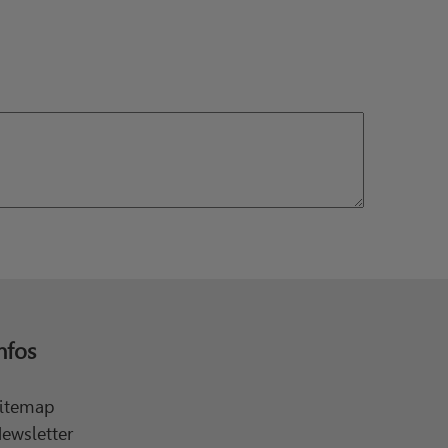
nfos
itemap
ewsletter