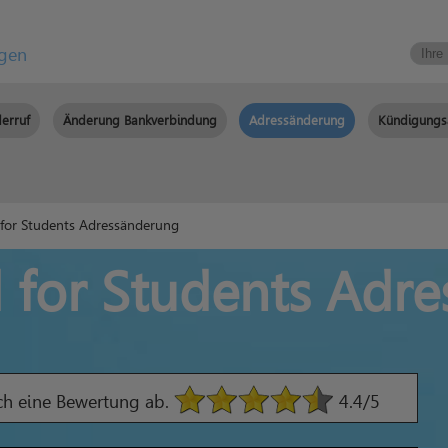
igen
erruf
Änderung Bankverbindung
Adressänderung
Kündigungs
 for Students Adressänderung
d for Students Adr
ach eine Bewertung ab.
4.4
/5