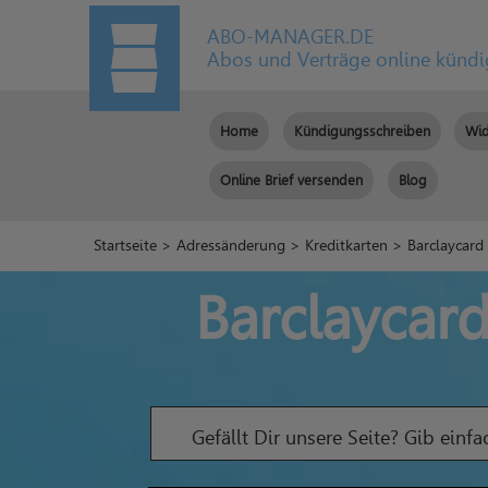
ABO-MANAGER.DE
Abos und Verträge online künd
Home
Kündigungsschreiben
Wid
Online Brief versenden
Blog
Startseite
>
Adressänderung
>
Kreditkarten
> Barclaycard
Barclaycar
Gefällt Dir unsere Seite? Gib einf