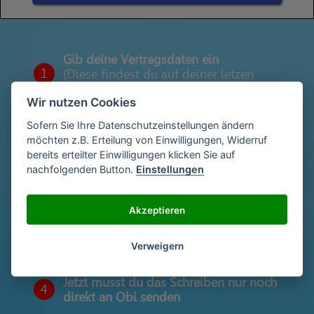
Gib deine Vertragsdaten ein
1
(Diese findest du auf deiner letzen
Abrechnung)
Wir nutzen Cookies
Sofern Sie Ihre Datenschutzeinstellungen ändern
möchten z.B. Erteilung von Einwilligungen, Widerruf
Gib deinen Namen und deine Adresse
2
bereits erteilter Einwilligungen klicken Sie auf
ein
nachfolgenden Button.
Einstellungen
Akzeptieren
Unterschriebe das Schreiben mit deinem
3
Namen oder lade eine Unterschrift hoch
Verweigern
Jetzt musst du das Schreiben nur noch
4
direkt an Obi senden