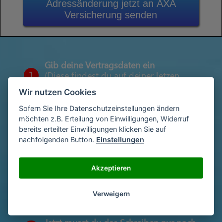
Adressänderung jetzt an AXA
Versicherung senden
Gib deine Vertragsdaten ein
1
(Diese findest du auf deiner letzen
Abrechnung)
Wir nutzen Cookies
Sofern Sie Ihre Datenschutzeinstellungen ändern
möchten z.B. Erteilung von Einwilligungen, Widerruf
Gib deinen Namen und deine Adresse
bereits erteilter Einwilligungen klicken Sie auf
2
ein
nachfolgenden Button.
Einstellungen
Akzeptieren
Unterschriebe das Schreiben mit deinem
3
Namen oder lade eine Unterschrift hoch
Verweigern