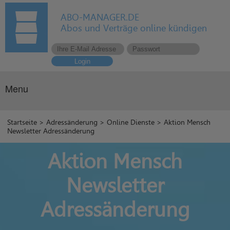
ABO-MANAGER.DE
Abos und Verträge online kündigen
Login
Menu
Startseite
>
Adressänderung
>
Online Dienste
> Aktion Mensch
Newsletter Adressänderung
Aktion Mensch
Newsletter
Adressänderung