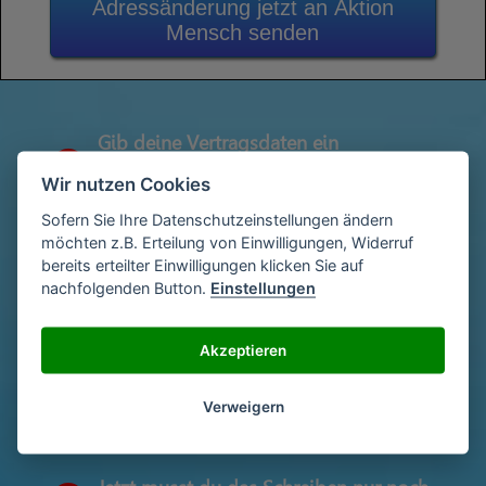
Adressänderung jetzt an Aktion
Mensch senden
Gib deine Vertragsdaten ein
1
(Diese findest du auf deiner letzen
Wir nutzen Cookies
Abrechnung)
Sofern Sie Ihre Datenschutzeinstellungen ändern
möchten z.B. Erteilung von Einwilligungen, Widerruf
bereits erteilter Einwilligungen klicken Sie auf
Gib deinen Namen und deine Adresse
2
nachfolgenden Button.
Einstellungen
ein
Akzeptieren
Unterschriebe das Schreiben mit deinem
3
Namen oder lade eine Unterschrift hoch
Verweigern