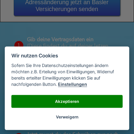
Adressänderung jetzt an Basler
Versicherungen senden
Gib deine Vertragsdaten ein
1
(Diese findest du auf deiner letzen
Abrechnung)
Wir nutzen Cookies
Sofern Sie Ihre Datenschutzeinstellungen ändern
möchten z.B. Erteilung von Einwilligungen, Widerruf
Gib deinen Namen und deine Adresse
bereits erteilter Einwilligungen klicken Sie auf
2
ein
nachfolgenden Button.
Einstellungen
Akzeptieren
Unterschriebe das Schreiben mit deinem
3
Namen oder lade eine Unterschrift hoch
Verweigern