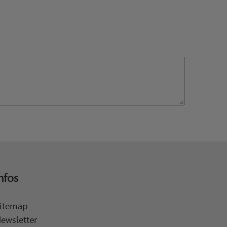
nfos
itemap
ewsletter