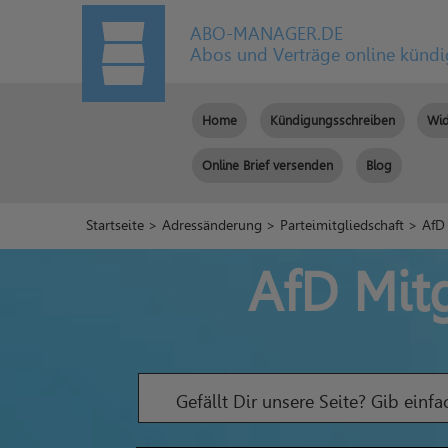
ABO-MANAGER.DE
Abos und Verträge online künd
Home
Kündigungsschreiben
Wid
Online Brief versenden
Blog
Startseite
>
Adressänderung
>
Parteimitgliedschaft
> AfD 
AfD Mit
Gefällt Dir unsere Seite? Gib einf