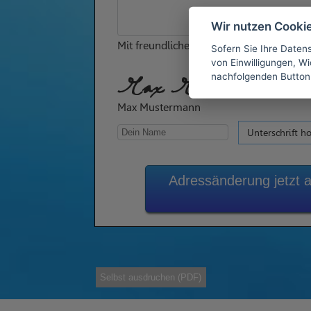
Wir nutzen Cooki
Mit freundlichen Grüßen
Sofern Sie Ihre Daten
von Einwilligungen, Wid
nachfolgenden Button
Max Mustermann
Max Mustermann
Unterschrift h
Adressänderung jetzt a
Selbst ausdruchen (PDF)