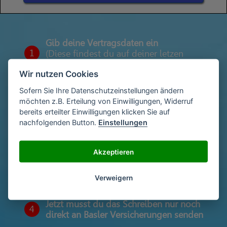
Gib deine Vertragsdaten ein
1
(Diese findest du auf deiner letzen
Abrechnung)
Wir nutzen Cookies
Sofern Sie Ihre Datenschutzeinstellungen ändern
möchten z.B. Erteilung von Einwilligungen, Widerruf
Gib deinen Namen und deine Adresse
2
bereits erteilter Einwilligungen klicken Sie auf
ein
nachfolgenden Button.
Einstellungen
Akzeptieren
Unterschriebe das Schreiben mit deinem
3
Namen oder lade eine Unterschrift hoch
Verweigern
Jetzt musst du das Schreiben nur noch
4
direkt an Basler Versicherungen senden