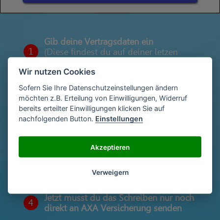
Gib deine Vertragsdaten ein
1
(Diese findest du auf deiner letzen
Abrechnung)
Wir nutzen Cookies
Sofern Sie Ihre Datenschutzeinstellungen ändern
möchten z.B. Erteilung von Einwilligungen, Widerruf
Gib deinen Namen und deine Adresse
2
bereits erteilter Einwilligungen klicken Sie auf
ein
nachfolgenden Button.
Einstellungen
Akzeptieren
Unterschriebe das Schreiben mit deinem
3
Namen oder lade eine Unterschrift hoch
Verweigern
Jetzt musst du das Schreiben nur noch
4
direkt an AXA Versicherung senden