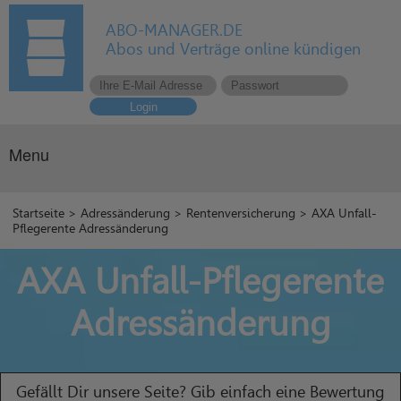
ABO-MANAGER.DE
Abos und Verträge online kündigen
Login
Menu
Startseite
>
Adressänderung
>
Rentenversicherung
> AXA Unfall-
Pflegerente Adressänderung
AXA Unfall-Pflegerente
Adressänderung
Gefällt Dir unsere Seite? Gib einfach eine Bewertung