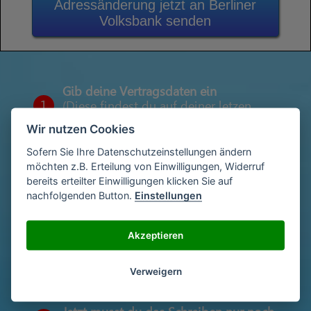
Adressänderung jetzt an Berliner
Volksbank senden
Gib deine Vertragsdaten ein
1
(Diese findest du auf deiner letzen
Abrechnung)
Wir nutzen Cookies
Sofern Sie Ihre Datenschutzeinstellungen ändern
möchten z.B. Erteilung von Einwilligungen, Widerruf
Gib deinen Namen und deine Adresse
bereits erteilter Einwilligungen klicken Sie auf
2
ein
nachfolgenden Button.
Einstellungen
Akzeptieren
Unterschriebe das Schreiben mit deinem
3
Namen oder lade eine Unterschrift hoch
Verweigern