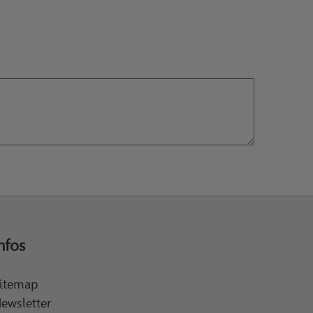
nfos
itemap
ewsletter