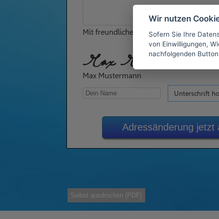
Wir nutzen Cooki
Mit freundlichen Grüßen
Sofern Sie Ihre Daten
von Einwilligungen, Wid
nachfolgenden Button
Max Mustermann
Max Mustermann
Unterschrift h
Adressänderung jetzt
Selbst ausdruchen (PDF)