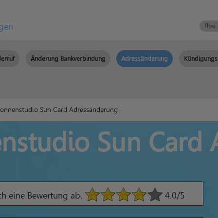
igen
erruf
Änderung Bankverbindung
Adressänderung
Kündigungs
Sonnenstudio Sun Card Adressänderung
nstudio Sun Card
ach eine Bewertung ab.
4.0
/5