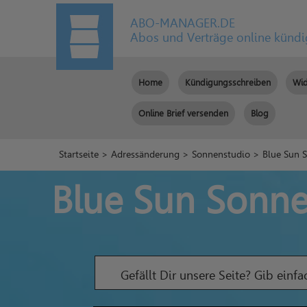
ABO-MANAGER.DE
Abos und Verträge online künd
Home
Kündigungsschreiben
Wid
Online Brief versenden
Blog
Startseite
>
Adressänderung
>
Sonnenstudio
> Blue Sun 
Blue Sun Sonne
Gefällt Dir unsere Seite? Gib einf