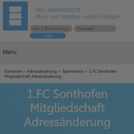
ABO-MANAGER.DE
Abos und Verträge online kündigen
Login
Menu
Startseite
>
Adressänderung
>
Sportverein
> 1.FC Sonthofen
Mitgliedschaft Adressänderung
1.FC Sonthofen
Mitgliedschaft
Adressänderung