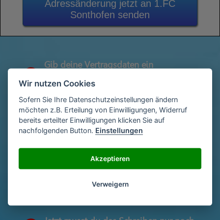
Adressänderung jetzt an 1.FC
Sonthofen senden
Gib deine Vertragsdaten ein
1
(Diese findest du auf deiner letzen
Wir nutzen Cookies
Abrechnung)
Sofern Sie Ihre Datenschutzeinstellungen ändern
möchten z.B. Erteilung von Einwilligungen, Widerruf
bereits erteilter Einwilligungen klicken Sie auf
Gib deinen Namen und deine Adresse
2
nachfolgenden Button.
Einstellungen
ein
Akzeptieren
Unterschriebe das Schreiben mit deinem
3
Namen oder lade eine Unterschrift hoch
Verweigern