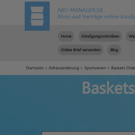
ABO-MANAGER.DE
Abos und Verträge online künd
Home
Kündigungsschreiben
Wid
Online Brief versenden
Blog
Startseite
>
Adressänderung
>
Sportverein
> Baskets Olde
Baskets