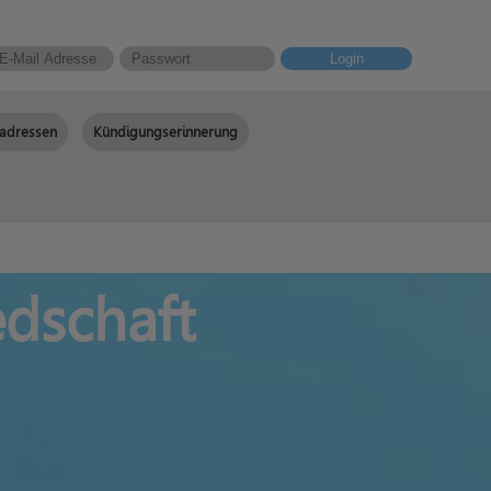
Login
adressen
Kündigungserinnerung
edschaft