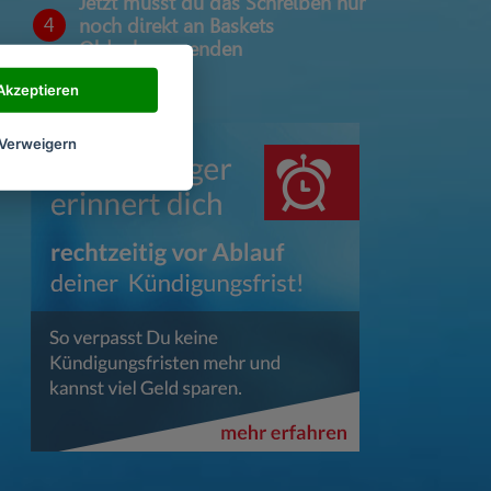
Jetzt musst du das Schreiben nur
4
noch direkt an Baskets
Oldenburg senden
Akzeptieren
Verweigern