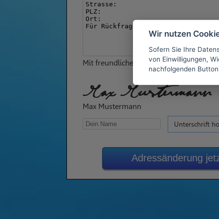
Wir nutzen Cooki
Sofern Sie Ihre Daten
von Einwilligungen, Wid
Mit freundlichen Grüßen
nachfolgenden Button
Max Mustermann
Max Mustermann
Unterschrift h
Adressänderung jet