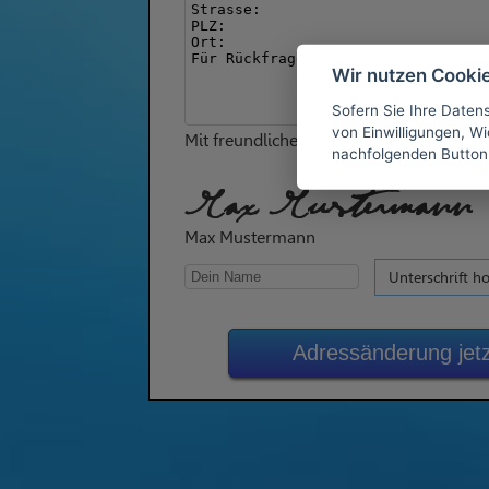
Wir nutzen Cooki
Sofern Sie Ihre Daten
von Einwilligungen, Wid
Mit freundlichen Grüßen
nachfolgenden Button
Max Mustermann
Max Mustermann
Unterschrift h
Adressänderung jet