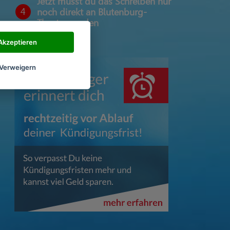
Jetzt musst du das Schreiben nur
4
noch direkt an Blutenburg-
Theater senden
Akzeptieren
Verweigern