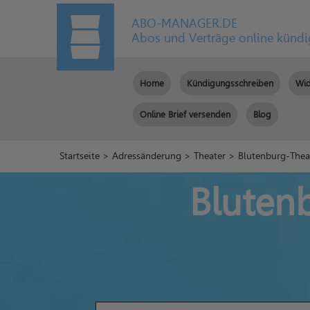
ABO-MANAGER.DE
Abos und Verträge online künd
Home
Kündigungsschreiben
Wid
Online Brief versenden
Blog
Startseite
>
Adressänderung
>
Theater
> Blutenburg-Thea
Bluten