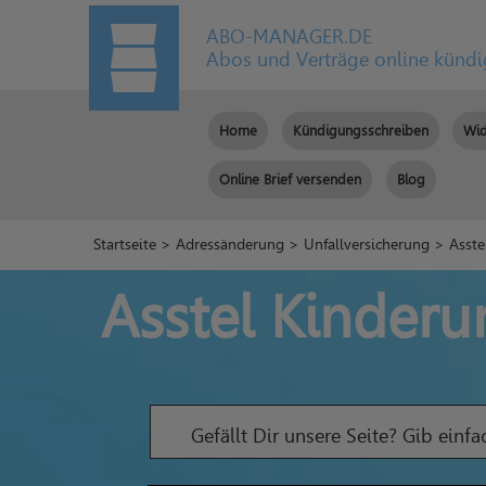
ABO-MANAGER.DE
Abos und Verträge online künd
Home
Kündigungsschreiben
Wid
Online Brief versenden
Blog
Startseite
>
Adressänderung
>
Unfallversicherung
> Asste
Asstel Kinderu
Gefällt Dir unsere Seite? Gib einf