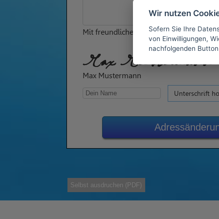
Wir nutzen Cooki
Sofern Sie Ihre Daten
Mit freundlichen Grüßen
von Einwilligungen, Wid
nachfolgenden Button
Max Mustermann
Max Mustermann
Unterschrift h
Adressänderun
Selbst ausdruchen (PDF)