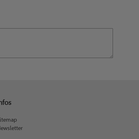
nfos
itemap
ewsletter