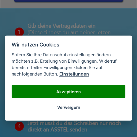
Gib deine Vertragsdaten ein
1
(Diese findest du auf deiner letzen
Abrechnung)
Wir nutzen Cookies
Sofern Sie Ihre Datenschutzeinstellungen ändern
möchten z.B. Erteilung von Einwilligungen, Widerruf
Gib deinen Namen und deine Adresse
2
bereits erteilter Einwilligungen klicken Sie auf
ein
nachfolgenden Button.
Einstellungen
Akzeptieren
Unterschriebe das Schreiben mit deinem
3
Namen oder lade eine Unterschrift hoch
Verweigern
Jetzt musst du das Schreiben nur noch
4
direkt an ASSTEL senden